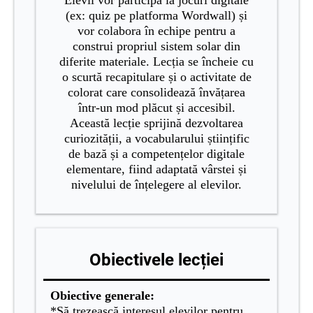
Elevii vor participa la jocuri digitale
(ex: quiz pe platforma Wordwall) și
vor colabora în echipe pentru a
construi propriul sistem solar din
diferite materiale. Lecția se încheie cu
o scurtă recapitulare și o activitate de
colorat care consolidează învățarea
într-un mod plăcut și accesibil.
Această lecție sprijină dezvoltarea
curiozității, a vocabularului științific
de bază și a competențelor digitale
elementare, fiind adaptată vârstei și
nivelului de înțelegere al elevilor.
Obiectivele lecției
Obiective generale:
*Să trezească interesul elevilor pentru