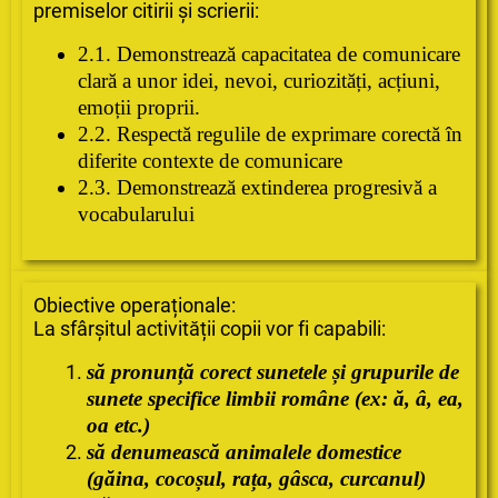
premiselor citirii și scrierii:
2.1. Demonstrează capacitatea de comunicare
clară a unor idei, nevoi, curiozități, acțiuni,
emoții proprii.
2.2. Respectă
regulile
de exprimare corectă în
diferite contexte de comunicare
2.3. Demonstrează extinderea progresivă a
vocabularului
Obiective operaționale:
La sfârșitul activității copii vor fi capabili:
să pronunță corect sunetele și grupurile de
sunete specifice limbii române (ex: ă, â, ea,
oa etc.)
să
denumească
animalele domestice
(
găina
, cocoșul, rața, gâsca, curcanul)