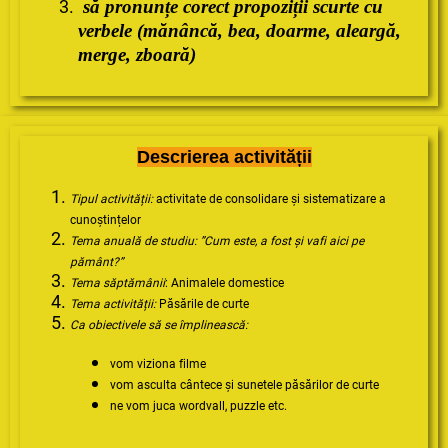
s
ă pronunțe corect propoziții scurte cu
verbele (
mănâncă
, bea, doarme, aleargă,
merge, zboară)
Descrierea activității
Tipul activității:
activitate de consolidare și sistematizare a
cunoștințelor
Tema anuală de studiu: ”Cum este, a fost și vafi aici pe
pământ?”
Tema săptămânii
: Animalele domestice
Tema activității:
Păsările de curte
Ca obiectivele să se împlinească:
vom viziona filme
vom asculta cântece și sunetele păsărilor de curte
ne vom juca wordvall, puzzle etc.