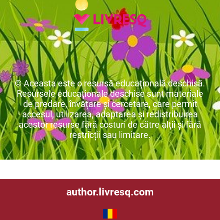
© Aceasta este o resursă educațională deschisă.
Resursele educaționale deschise sunt materiale
de predare, învățare și cercetare, care permit
accesul, utilizarea, adaptarea și redistribuirea
acestor resurse fără costuri de către alții și fără
restricții sau limitare.
author.livresq.com