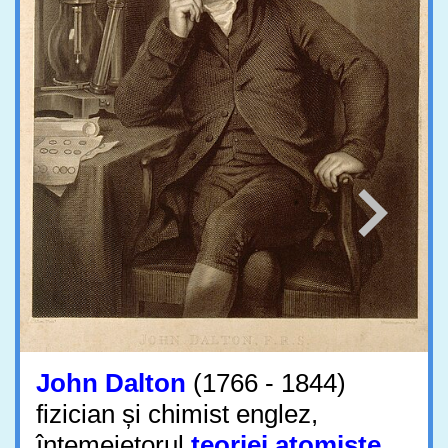
John Dalton
(1766 - 1844)
fizician și chimist englez,
întemeietorul
teoriei atomiste