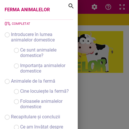
FERMA ANIMALELOR
FERMA ANIMALELOR
0
%
COMPLETAT
Introducere în lumea
animalelor domestice
Ce sunt animalele
domestice?
Importanța animalelor
domestice
Animalele de la fermă
Nume:Pînzaru Iulia
Cine locuiește la fermă?
Clasa:Grupa Mare
Foloasele animalelor
domestice
Domeniul:Științe
Recapitulare și concluzii
Ce am învățat despre