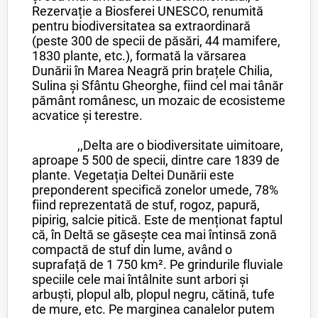
Rezervație a Biosferei UNESCO, renumită
pentru biodiversitatea sa extraordinară
(peste 300 de specii de păsări, 44 mamifere,
1830 plante, etc.), formată la vărsarea
Dunării în Marea Neagră prin brațele Chilia,
Sulina și Sfântu Gheorghe, fiind cel mai tânăr
pământ românesc, un mozaic de ecosisteme
acvatice și terestre.
,,Delta are o biodiversitate uimitoare,
aproape 5 500 de specii, dintre care 1839 de
plante. Vegetația Deltei Dunării este
preponderent specifică zonelor umede, 78%
fiind reprezentată de stuf, rogoz, papură,
pipirig, salcie pitică. Este de menționat faptul
că, în Deltă se găsește cea mai întinsă zonă
compactă de stuf din lume, având o
suprafață de 1 750 km². Pe grindurile fluviale
speciile cele mai întâlnite sunt arbori și
arbuști, plopul alb, plopul negru, cătină, tufe
de mure, etc. Pe marginea canalelor putem