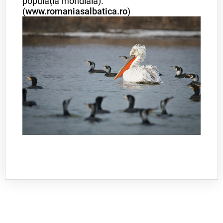
populația mondială)."
(
www.romaniasalbatica.ro
)