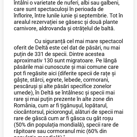
întâlni o varietate de nuferi, albi sau galbeni,
care sunt spectaculoși în perioada de
înflorire, între lunile iunie și septembrie. Tot în
arealul rezervației se găsesc și două plante
carnivore, aldrovanda și otrățelul de baltă.
Cu siguranță cel mai mare spectacol
oferit de Deltă este cel dat de păsări, nu mai
puțin de 331 de specii. Dintre acestea
aproximativ 130 sunt migratoare. Pe lângă
păsările mai cunoscute și mai comune care
pot fi regăsite aici (diferite specii de rațe și
gâște, stârci, egrete, lebede, cormorani,
pescăruși și alte păsări specifice zonelor
umede), în Deltă se întâlnesc și specii mai
rare și mai puțin prezente în alte zone din
România, cum ar fi țigănușul, lopătarul,
ciocântorsul, piciorongul, alături de specii mai
rare de gâscă cum ar fi gâsca cu gât roșu
(50% din populația mondială), specii rare de
răpitoare sau cormoranul mic (60% din