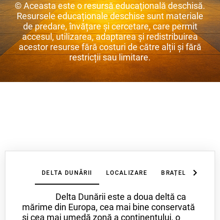
© Aceasta este o resursă educațională deschisă.
Resursele educaționale deschise sunt materiale
de predare, învățare și cercetare, care permit
accesul, utilizarea, adaptarea și redistribuirea
acestor resurse fără costuri de către alții și fără
restricții sau limitare.
DELTA DUNĂRII
LOCALIZARE
BRAȚELE DUNĂRI
Delta Dunării este a doua deltă ca
mărime din Europa, cea mai bine conservată
și cea mai umedă zonă a continentului, o