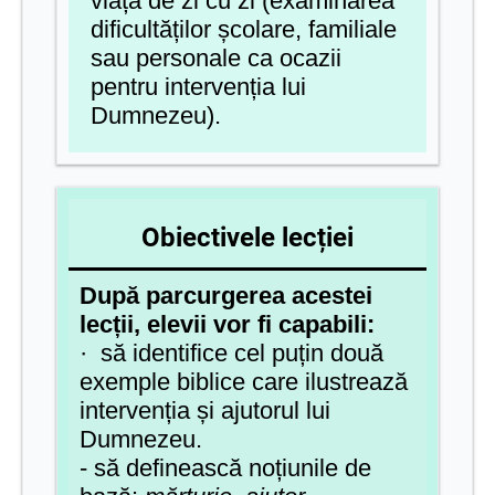
viața de zi cu zi (examinarea
dificultăților școlare, familiale
sau personale ca ocazii
pentru intervenția lui
Dumnezeu).
Obiectivele lecției
După parcurgerea acestei
lecții, elevii vor fi capabili:
· să identifice cel puțin două
exemple biblice care ilustrează
intervenția și ajutorul lui
Dumnezeu.
- să definească noțiunile de