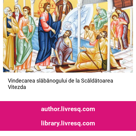
Vindecarea slăbănogului de la Scăldătoarea
Vitezda
author.livresq.com
library.livresq.com