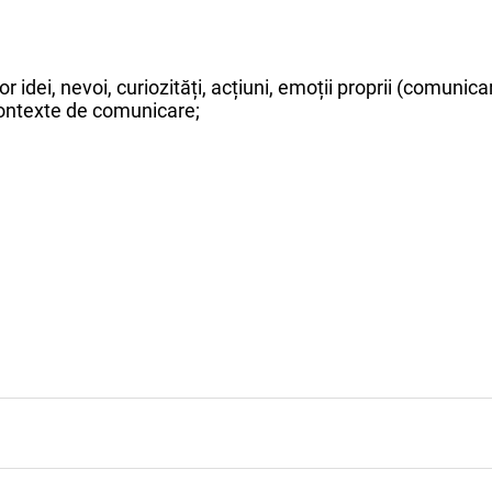
ei, nevoi, curiozități, acțiuni, emoții proprii (comunica
contexte de comunicare;
ologică a evenimentelor