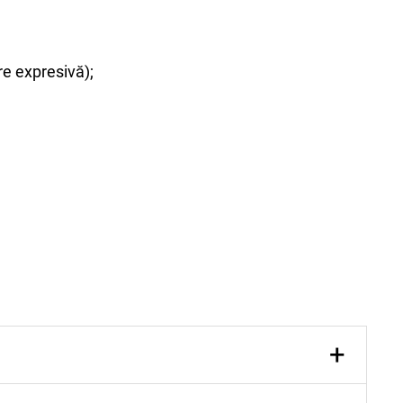
re expresivă);
+