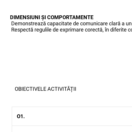
DIMENSIUNI ȘI COMPORTAMENTE
Demonstrează capacitate de comunicare clară a unor id
Respectă regulile de exprimare corectă, în diferite 
OBIECTIVELE ACTIVITĂȚII
O1.
Să povestescă pe baza imaginilor în ordinea cron