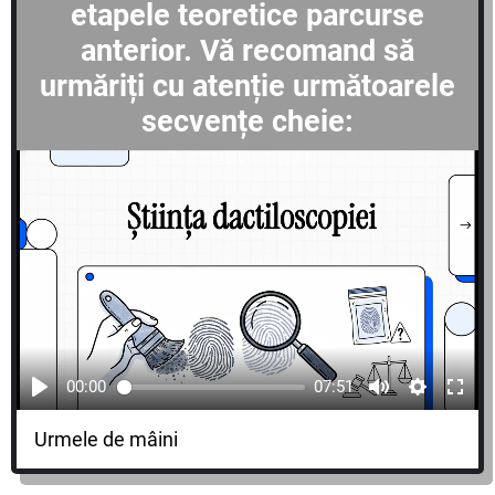
etapele teoretice parcurse
anterior. Vă recomand să
urmăriți cu atenție următoarele
secvențe cheie:
00:00
07:51
Urmele de mâini