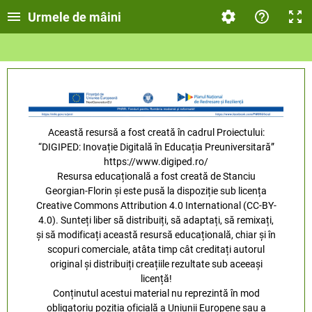
Urmele de mâini
Această resursă a fost creată în cadrul Proiectului:
“DIGIPED: Inovație Digitală în Educația Preuniversitară”
https://www.digiped.ro/
Resursa educațională a fost creată de Stanciu
Georgian-Florin și este pusă la dispoziție sub licența
Creative Commons Attribution 4.0 International (CC-BY-
4.0). Sunteți liber să distribuiți, să adaptați, să remixați,
și să modificați această resursă educațională, chiar și în
scopuri comerciale, atâta timp cât creditați autorul
original și distribuiți creațiile rezultate sub aceeași
licență!
Conținutul acestui material nu reprezintă în mod
obligatoriu poziția oficială a Uniunii Europene sau a