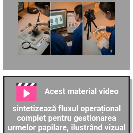
Acest material video
sintetizează fluxul operațional
complet pentru gestionarea
urmelor papilare, ilustrând vizual