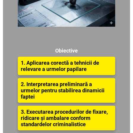
Obiective
1.
Aplicarea corectă a tehnicii de
relevare a urmelor papilare
2.
Interpretarea preliminară a
urmelor pentru stabilirea dinamicii
faptei
3.
Executarea procedurilor de fixare,
ridicare și ambalare conform
standardelor criminalistice