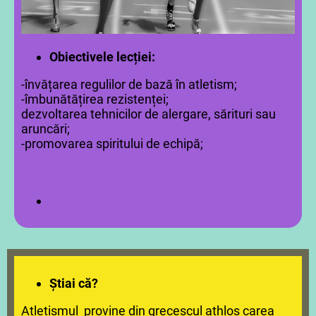
Obiectivele lecției:
-învățarea regulilor de bază în atletism;
-îmbunătățirea rezistenței;
dezvoltarea tehnicilor de alergare, sărituri sau
aruncări;
-promovarea spiritului de echipă;
Știai că?
Atletismul provine din grecescul athlos carea