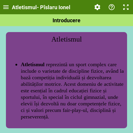
Atletismul- Pîslaru Ionel
Introducere
Atletismul
Atletismul
reprezintă un sport complex care
include o varietate de discipline fizice, având la
bază competiția individuală și dezvoltarea
abilităților motrice. Acest domeniu de activitate
este esențial în cadrul educației fizice și
sportului, în special în ciclul gimnazial, unde
elevii își dezvoltă nu doar competențele fizice,
ci și valori precum fair-play-ul, disciplină și
perseverență
.