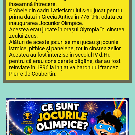
înseamnă întrecere.
Probele din cadrul atletismului s-au jucat pentru
prima dată în Grecia Antică în 776 î.Hr. odată cu
inaugurarea Jocurilor Olimpice.
Acestea erau jucate în orașul Olympia în cinstea
zeului Zeus.
Alături de aceste jocuri se mai jucau și jocurile
istmice, pithice și panelene, tot în cinstea zeilor.
Acestea au fost interzise în secolul IV d.Hr.
pentru că erau considerate păgâne, dar au fost
reînviate în 1896 la inițiativa baronului francez
Pierre de Coubertin.