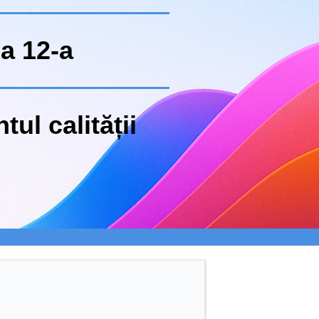
a 12-a
l calității