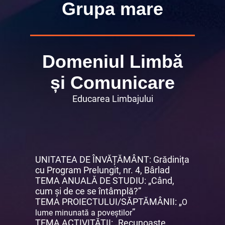
Grupa mare
Domeniul Limbă
și Comunicare
Educarea Limbajului
UNITATEA DE ÎNVĂȚĂMÂNT: Grădinița
cu Program Prelungit, nr. 4, Bârlad
TEMA ANUALĂ DE STUDIU: „Când,
cum și de ce se întâmplă?”
TEMA PROIECTULUI/SĂPTĂMÂNII: „
O
”
lume minunată a poveștilor
TEMA ACTIVITĂȚII: „Recunoaște