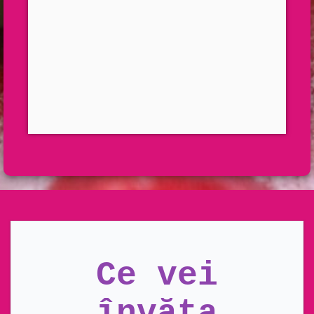
Ce vei
învăța