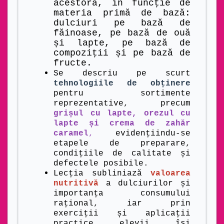
acestora, în funcție de
materia primă de bază:
dulciuri pe bază de
făinoase, pe bază de ouă
și lapte, pe bază de
compoziții și pe bază de
fructe.
Se descriu pe scurt
tehnologiile de obținere
pentru sortimente
reprezentative, precum
grișul cu lapte, orezul cu
lapte și crema de zahăr
caramel
,
evidențiindu-se
etapele de preparare,
condițiile de calitate și
defectele posibile.
Lecția subliniază
valoarea
nutritivă
a dulciurilor și
importanța consumului
rațional, iar prin
exerciții și aplicații
practice elevii își