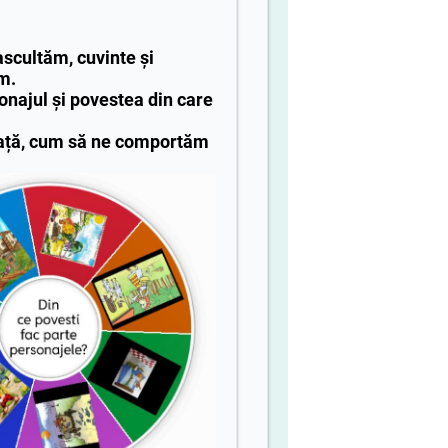
scultăm, cuvinte și
m.
najul și povestea din care
ață, cum să ne comportăm