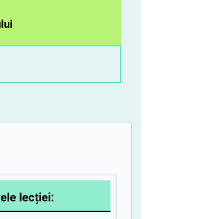
lui
ele lecției: