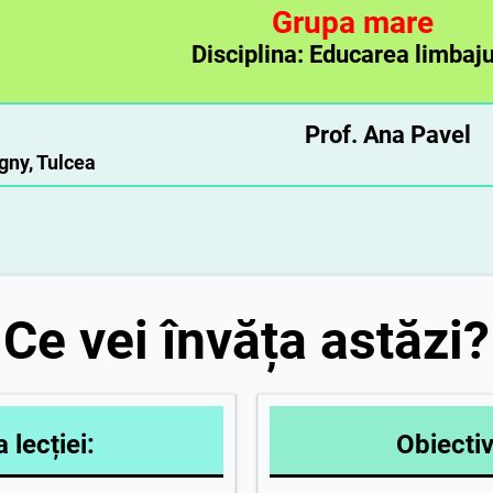
Grupa mare
Disciplina: Educarea limbaju
eria: 02 Prof. Ana Pavel
gny, Tulcea
Ce vei învăța astăzi?
 lecției:
Obiectiv