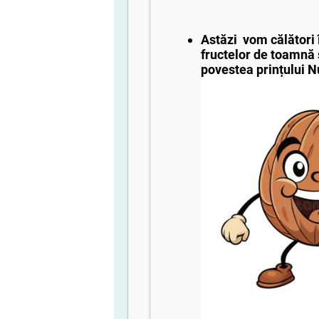
Astăzi vom călători
fructelor
de toamnă
povestea prințului
N