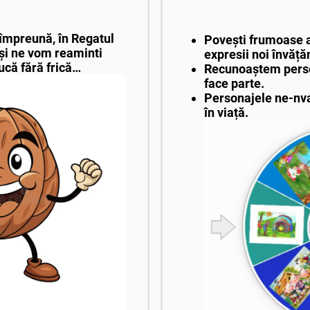
 împreună,
în Regatul
Povești frumoase a
și ne vom reaminti
expresii noi învăță
ucă fără frică…
Recunoaștem perso
face parte.
Personajele ne-nv
în viață.