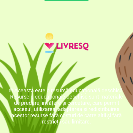
© Aceasta este o resursă educațională deschisă.
Resursele educaționale deschise sunt materiale
de predare, învățare și cercetare, care permit
accesul, utilizarea, adaptarea și redistribuirea
acestor resurse fără costuri de către alții și fără
restricții sau limitare.