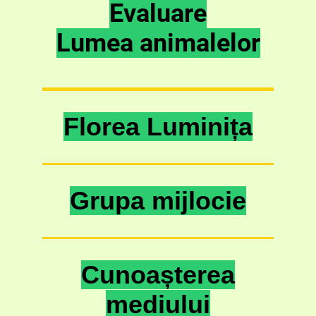
Evaluare
Lumea a
nimalelor
Florea Luminița
Grupa mijlocie
Cunoașterea
mediului