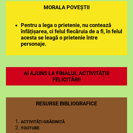
MORALA POVEȘTII
Pentru a lega o prietenie, nu contează
înfățișarea, ci felul fiecăruia de a fi, în felul
acesta se leagă o prietenie între
personaje.
AI AJUNS LA FINALUL ACTIVITĂȚII!
FELICITĂRI!
RESURSE BIBLIOGRAFICE
ACTIVITĂȚI GRĂDINIȚĂ
YOUTUBE