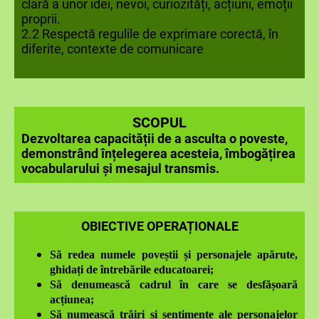
clară a unor idei, nevoi, curiozități, acțiuni, emoții
proprii.
2.2 Respectă regulile de exprimare corectă, în
diferite, contexte de comunicare
SCOPUL
Dezvoltarea capacității de a asculta o poveste,
demonstrând înțelegerea acesteia, îmbogățirea
vocabularului și mesajul transmis.​​​​​​
OBIECTIVE OPERAȚIONALE
Să
redea numele poveștii și personajele apărute,
ghidați de întrebările educatoarei;
Să denumească cadrul în care se desfășoară
acțiunea;
Să numească trăiri și sentimente ale personajelor