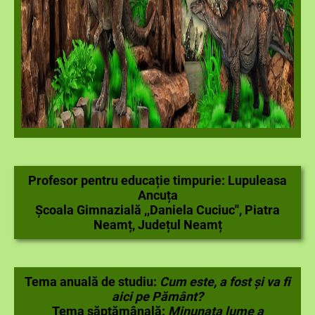
Profesor pentru educație timpurie: Lupuleasa
Ancuța
Școala Gimnazială ,,Daniela Cuciuc'', Piatra
Neamț, Județul Neamț
Tema anuală de studiu:
Cum este, a fost și va fi
aici pe Pământ?
Tema săptămânală:
Minunata lume a