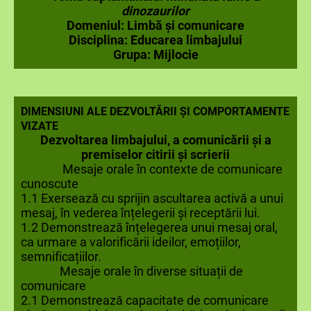
dinozaurilor
Domeniul: Limbă și comunicare
Disciplina: Educarea limbajului
Grupa: Mijlocie
DIMENSIUNI ALE DEZVOLTĂRII ȘI COMPORTAMENTE
VIZATE
Dezvoltarea limbajului, a comunicării și a
premiselor citirii și scrierii
Mesaje orale în contexte de comunicare
cunoscute
1.1 Exersează cu sprijin ascultarea activă a unui
mesaj, în vederea înțelegerii și receptării lui.
1.2 Demonstrează înțelegerea unui mesaj oral,
ca urmare a valorificării ideilor, emoțiilor,
semnificațiilor.
Mesaje orale în diverse situații de
comunicare
2.1 Demonstrează capacitate de comunicare