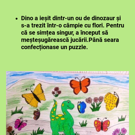
Dino a ieșit dintr-un ou de dinozaur și
s-a trezit într-o câmpie cu flori. Pentru
că se simțea singur, a început să
meșteșugărească jucării.
Până seara
confecționase un puzzle.