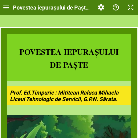
Povestea iepurașului de Paște-Mititean Raluca-M
POVESTEA IEPURAȘULUI
DE PAȘTE
Prof. Ed.Timpurie : Mititean Raluca Mihaela
Liceul Tehnologic de Servicii, G.P.N. Sărata.