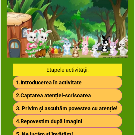
Etapele activității:
1.Introducerea în activitate
2.Captarea atenției-scrisoarea
3. Privim și ascultăm povestea cu atenție!
4.Repovestim după imagini
5. Ne jucăm și învățăm!