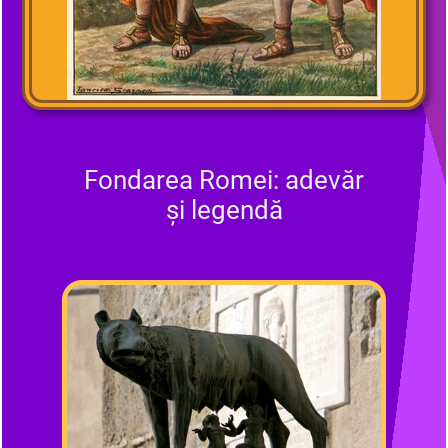
Fondarea Romei: adevăr
și legend
ă