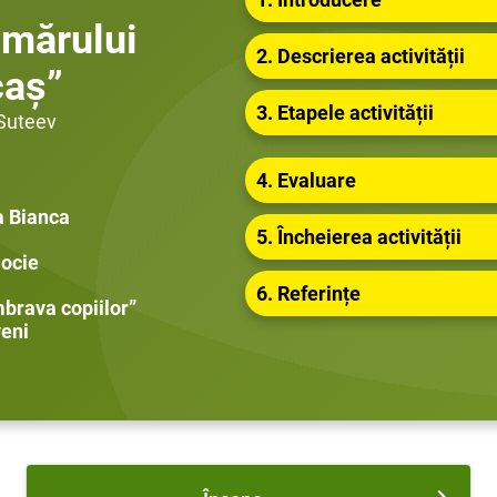
 mărului
2. Descrierea activității
caș”
3. Etapele activității
 Suteev
4. Evaluare
a Bianca
5. Încheierea activității
locie
6. Referințe
mbrava copiilor”
eni