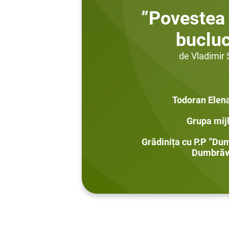
”Povestea
buclu
de Vladimir
Todoran Elen
Grupa mij
Grădinița cu P.P ”Du
Dumbrăv