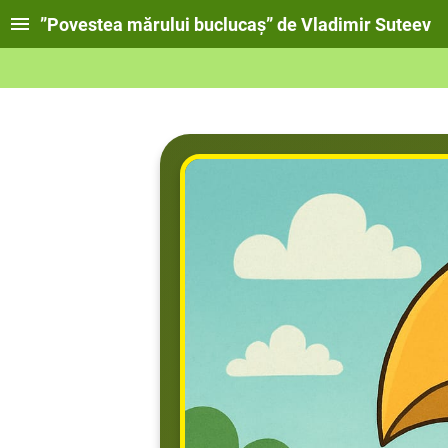
”Povestea mărului buclucaș” de Vladimir Suteev