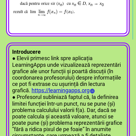
dacă pentru orice
s
ir
(
)
cu
,
x
x
∈
D
x
→
x
n
n
n
0
,
lim
lim
n
n
→
→
∞
∞
f
f
⁡
⁡
(
(
x
x
n
n
)
)
=
=
f
f
⁡
⁡
(
(
x
x
0
0
?
?
rezult
că
lim
(
)
lim
(
)
=
.
f
x
f
x
0
n
→
∞
n
Introducere
● Elevii primesc link spre aplicația
LearningApps unde vizualizează reprezentări
grafice ale unor funcții și poartă discuții (în
coordonarea profesorului) despre informațiile
ce pot fi extrase cu ușurință din lectura
grafică.
https://learningapps.org
● Profesorul subliniază faptul că, la definirea
limitei funcției într-un punct, nu se pune (și)
problema calculului valorii f(a). Dar, dacă se
poate calcula și această valoare, atunci se
poate pune (și) problema reprezentării grafice
”fără a ridica pixul de pe foaie” în anumite
circumstanțe, care urmează a fi detaliate.