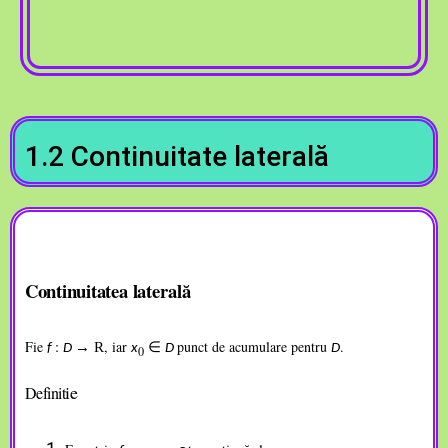
1.2 Continuitate laterală
Continuitatea
laterală
Fie
:
, iar
punct de acumulare pentru
.
→
R
∈
f
D
x
D
D
0
ie
Definit