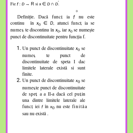
′
Fie
:
si
.
→
R
∈
∩
f
D
x
D
D
0
Dacă
func
ia
nu este
Definiție.
,
f
continu în
, atunci
func
ia se
∈
,
x
D
0
n
u
m
e
s
te discontinu în
, iar
se numește
,
x
x
0
0
punct de discontinuitate pentru funcția f.
Un punct de discontinuitate
se
x
0
n
ume
s
te punct de
,
discontinuitate de
dac
speta I
limitele laterale există si sunt
finite.
Un punct de discontinuitate
se
x
0
n
ume
s
te punct de discontinuitate
,
de
dacă cel
pu
in
s
p
e
,
a a II-a
,
una dintre limitele laterale ale
func
iei
î
n
nu este
finită
a
,
f
x
0
sau nu există .