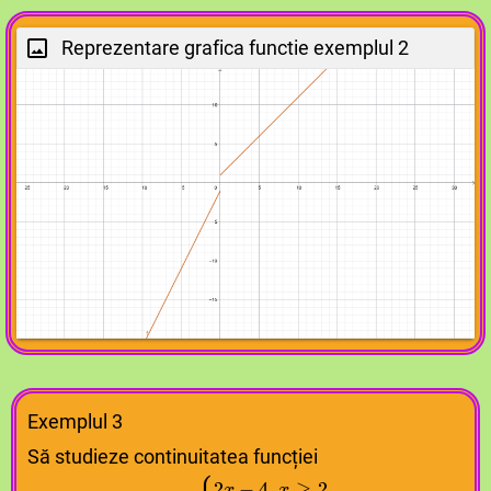
Reprezentare grafica functie exemplul 2
Exemplul 3
Să studieze continuitatea funcției
f
f
⁡
⁡
:
:
R
R
→
→
R
R
,
,
f
f
⁡
⁡
(
(
x
x
)
)
=
=
{
{
2
2
x
x
−
−
4
4
,
,
⎧
2
−
4
,
≥
2
x
x