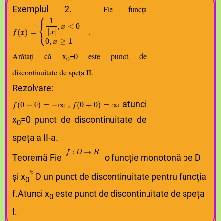
f
f
⁡
⁡
(
(
x
x
)
)
=
=
{
{
1
1
|
|
x
x
∣
∣
,
,
x
x
<
<
0
0
0
0
,
,
x
x
≥
≥
1
1
Exemplul 2.
Fie funcța
⎧
1
⎨
,
<
0
x
⎩
∣
.
∣
(
)
=
x
f
x
0
,
≥
1
x
Arătați că x
=0 este punct de
0
discontinuitate de speța II.
Rezolvare:
f
f
⁡
⁡
(
(
0
0
−
−
0
0
)
)
=
=
−
−
∞
∞
f
f
⁡
⁡
(
(
0
0
+
+
0
0
)
)
=
=
∞
∞
atunci
,
(
0
−
0
)
=
−∞
(
0
+
0
)
=
∞
f
f
x
=0 punct de discontinuitate de
0
speța a II-a.
f
f
⁡
⁡
:
:
:
D
D
→
→
→
R
R
f
D
R
Teoremă Fie
o funcție monotonă pe D
∈
∈
∈
și x
D un punct de discontinuitate pentru funcția
0
f.Atunci x
este punct de discontinuitate de speța
0
I.