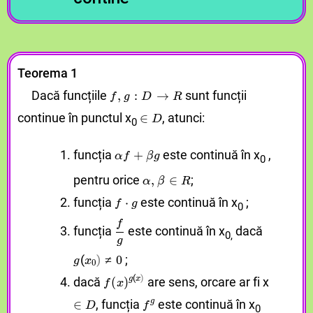
Teorema 1
Dacă funcțiile
f
f
⁡
⁡
,
,
g
g
⁡
⁡
:
:
D
D
→
→
R
R
sunt funcții
,
:
→
f
g
D
R
continue în punctul x
∈
∈
D
D
,
atunci:
∈
D
0
funcția
α
α
f
f
⁡
⁡
+
+
β
β
g
g
⁡
⁡
este continuă în x
,
+
α
f
β
g
0
pentru orice
α
α
,
,
β
β
∈
∈
R
R
;
,
∈
α
β
R
funcția
f
f
⁡
⁡
⋅
⋅
g
g
⁡
⁡
este continuă în x
;
⋅
f
g
0
f
f
f
⁡
⁡
g
g
⁡
⁡
g
g
⁡
⁡
(
(
x
x
0
0
?
?
≠
≠
funcția
este continuă în x
dacă
0,
g
(
)
;
≠
0
g
x
0
(
)
dacă
f
f
⁡
⁡
(
(
x
x
)
)
g
g
⁡
⁡
(
(
are sens, orcare ar fi x
x
x
?
?
g
x
(
)
f
x
∈
∈
D
D
,
funcția
f
f
g
g
⁡
⁡
este continuă în x
g
∈
D
f
0