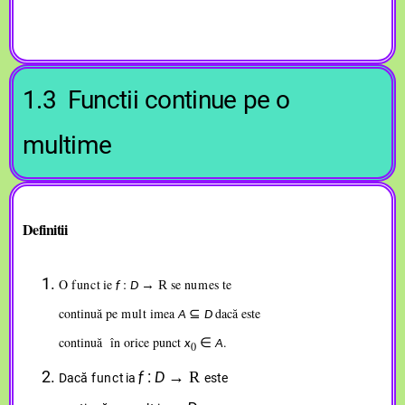
1.3 Funct
ii
continue
pe
o
mult
ime
Definit
ii
O
func
ie
:
se
n
ume
s
te
→
R
f
D
,
,
continuă pe
m
ul
imea
dacă este
⊆
A
D
,
continuă în orice punct
.
∈
x
A
0
:
→
R
f
D
Dacă
func
t
ia
este
,