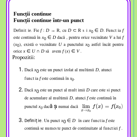
Funcții continue
Funcții continue într-un punct
Fie
:
, cu
s
i
.
F
unc
ia
f
D
→
R
D
⊂
R
x
∈
D
f
Defi
ni
ie.
0
,
,
,
este continuă în
dacă , pentru orice vecinătate
a lui
x
∈
D
V
f
0
(
)
, există o vecinătate
a punctului
astfel încât pentru
x
U
x
0
0
orice
să
avem
(
)
.
x
∈
U
∩
D
f
x
∈
V
Propozitii:
Dacă
este un punct izolat al
m
ul
imii
, atunci
x
D
0
ț
func
ia
este continuă î
n
.
f
x
0
,
Dacă
este un punct al
m
ul
imii
care este
s
i punct
x
D
0
ț
,
de acumulare al
m
ul
imii
, atunci
este continuă în
D
f
,
lim
lim
x
x
→
→
x
x
0
0
f
f
⁡
⁡
(
(
x
x
)
)
=
=
f
f
⁡
⁡
(
(
x
x
0
0
?
?
ă
ș
(
)
lim
(
)
=
punctul
dac
i numai dacă
x
f
x
f
x
0
0
→
x
x
0
Un punct
în care
func
ia
este
Defi
niție
x
∈
D
f
.
0
,
continuă se
n
ume
s
te
al
func
iei
.
f
punct de continuitate
,
,