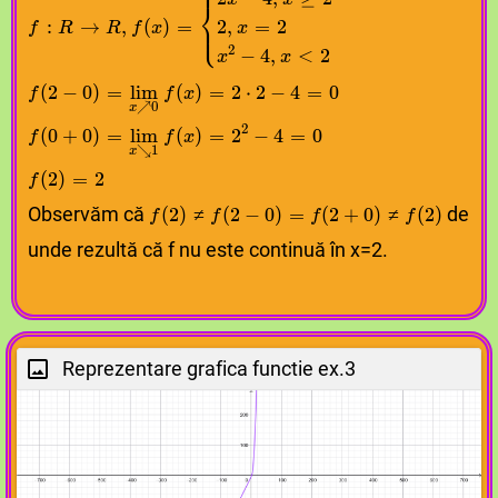
⎪
⎨
⎩
⎪
:
→
,
(
)
=
2
,
=
2
f
R
R
f
x
x
2
−
4
,
<
2
x
x
f
f
⁡
⁡
(
(
2
2
−
−
0
0
)
)
=
=
lim
lim
x
x
↗
↗
0
0
f
f
⁡
⁡
(
(
x
x
)
)
=
=
2
2
⋅
⋅
2
2
−
−
4
4
=
=
0
0
(
2
−
0
)
=
lim
(
)
=
2
⋅
2
−
4
=
0
f
f
x
↗
0
x
2
f
f
⁡
⁡
(
(
0
0
+
+
0
0
)
)
=
=
lim
lim
x
x
↘
↘
1
1
f
f
⁡
⁡
(
(
x
x
)
)
=
=
2
2
2
2
−
−
4
4
=
=
0
0
(
0
+
0
)
=
lim
(
)
=
2
−
4
=
0
f
f
x
↘
1
x
f
f
⁡
⁡
(
(
2
2
)
)
=
=
2
2
(
2
)
=
2
f
Observăm că
f
f
⁡
⁡
(
(
2
2
)
)
≠
≠
f
f
⁡
⁡
(
(
2
2
−
−
0
0
)
)
=
=
f
f
⁡
⁡
(
(
2
2
+
+
0
0
)
)
≠
≠
f
f
⁡
⁡
(
(
2
2
)
)
de
(
2
)
≠
(
2
−
0
)
=
(
2
+
0
)
≠
(
2
)
f
f
f
f
unde rezultă că f nu este continuă în x=2.
Reprezentare grafica functie ex.3