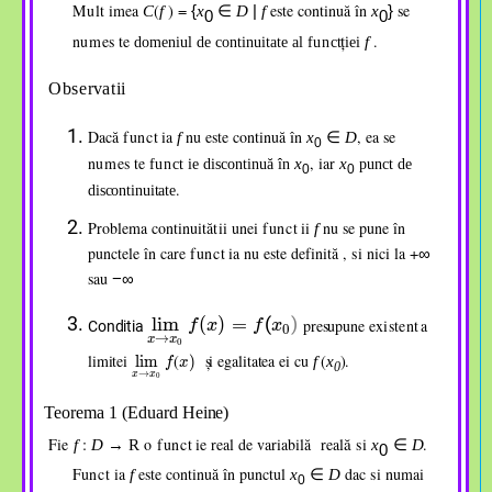
Mul
imea
(
) =
este continuă
î
n
se
C
f
{
x
∈
D
|
f
x
}
0
0
,
ț
n
ume
s
te
.
f
domeniul de continuitate al
func
iei
,
,
Obser
v
a
ii
,
Dacă
func
ia
nu este continuă
î
n
, ea se
f
x
∈
D
0
,
n
ume
s
te
, iar
x
x
func
ie discontinuă în
punct de
0
0
,
,
.
discontinuitate
Problema continuită
t
ii unei
func
ii
nu se pune în
f
,
,
punctele în care
func
ia nu este definită ,
s
i nici la
+
∞
,
,
sau
−
∞
lim
lim
x
x
→
→
x
x
0
0
f
f
⁡
⁡
(
(
x
x
)
)
=
=
f
f
⁡
⁡
(
(
x
x
0
0
?
?
(
)
lim
(
)
=
presupune
existen
a
Conditia
f
x
f
x
0
,
→
x
x
0
lim
lim
x
x
→
→
x
x
0
0
f
f
⁡
⁡
(
(
x
x
limitei
(
și
egalitatea
ei
cu
(
)
.
lim
)
f
x
f
x
0
→
x
x
0
Teorema 1 (Eduard
Heine)
ă
Fie
:
o
func
ie real de variabilă real
s
i
.
f
D
→
R
x
∈
D
0
,
,
F
unc
ia
este continuă
î
n punctul
dac
s
i numai
f
x
∈
D
0
,
,