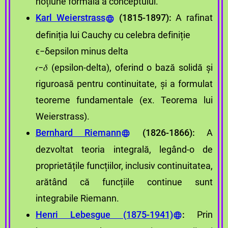
noțiune formală a conceptului.
Karl Weierstrass
(1815-1897):
A rafinat
definiția lui Cauchy cu celebra definiție
ϵ−δepsilon minus delta
𝜖−𝛿
(epsilon-delta), oferind o bază solidă și
riguroasă pentru continuitate, și a formulat
teoreme fundamentale (ex. Teorema lui
Weierstrass).
Bernhard Riemann
(1826-1866):
A
dezvoltat teoria integrală, legând-o de
proprietățile funcțiilor, inclusiv continuitatea,
arătând că funcțiile continue sunt
integrabile Riemann.
Henri Lebesgue (1875-1941)
:
Prin