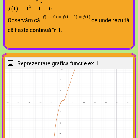
↘
1
x
2
f
f
⁡
⁡
(
(
1
1
)
)
=
=
1
1
2
2
−
−
1
1
=
=
0
0
(
1
)
=
1
−
1
=
0
f
f
f
⁡
⁡
(
(
1
1
−
−
0
0
)
)
=
=
f
f
⁡
⁡
(
(
1
1
+
+
0
0
)
)
=
=
f
f
⁡
⁡
(
(
1
1
)
)
(
1
−
0
)
=
(
1
+
0
)
=
(
1
)
f
f
f
Observăm că
de unde rezultă
că f este continuă în 1.
Reprezentare grafica functie ex.1