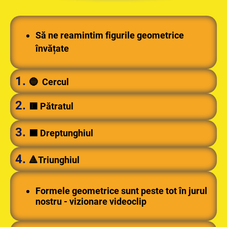
Să ne reamintim figurile geometrice
învățate
1.
🔵 Cercul
2.
🟥 Pătratul
3.
🟦 Dreptunghiul
4.
🔺Triunghiul
Formele geometrice sunt peste tot în jurul
nostru - vizionare videoclip