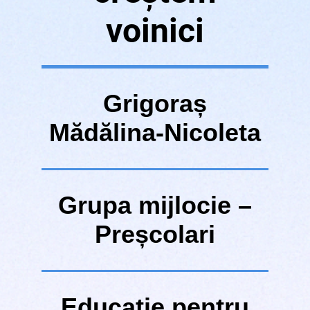
voinici
Grigoraș
Mădălina-Nicoleta
Grupa
mijlocie –
Preșcolari
Educație pentru