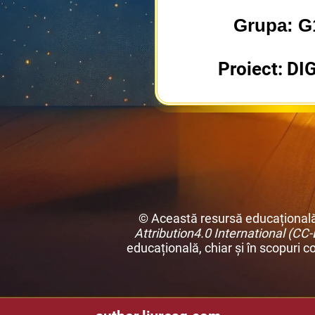
Grupa: G
Proiect: DI
© Această resursă educațională a
Attribution
4.0 International (CC-
educațională, chiar și în scopuri co