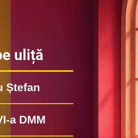
e uliță
u Ștefan
VI-a DMM