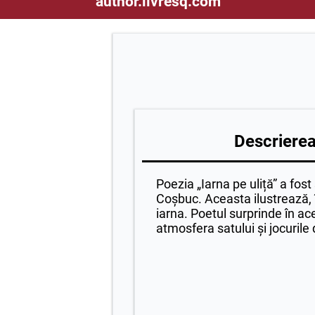
author.livresq.com
Descrierea 
Poezia „Iarna pe uliță” a fos
Coșbuc. Aceasta ilustrează, 
iarna. Poetul surprinde în a
atmosfera satului și jocurile d