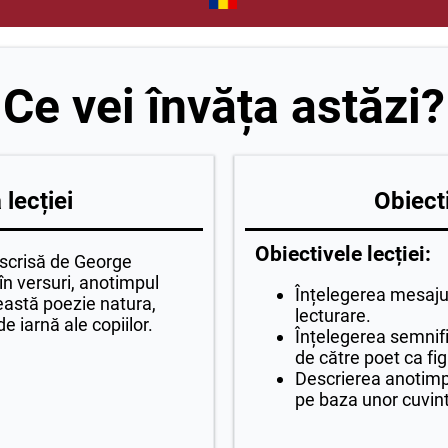
Ce vei învăța astăzi?
lecției
Obiecti
Obiectivele lecției:
t scrisă de George
în versuri, anotimpul
Înțelegerea mesajul
ceastă poezie natura,
lecturare.
e iarnă ale copiilor.
Înțelegerea semnific
de către poet ca figu
Descrierea anotimpul
pe baza unor cuvint