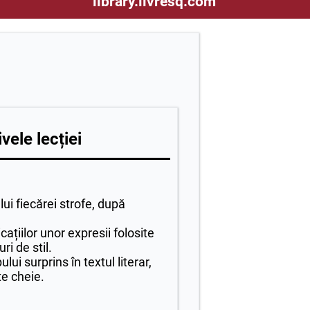
library.livresq.com
vele lecției
ui fiecărei strofe, după
ațiilor unor expresii folosite
ri de stil.
ui surprins în textul literar,
e cheie.