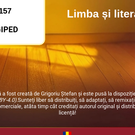
157
Limba și lite
GIPED
 fost creată de Grigoriu Ștefan și este pusă la dispoziți
BY-4.0).
Sunteți liber să distribuiți, să adaptați, să remixa
merciale, atâta timp cât creditați autorul original și distri
licență!