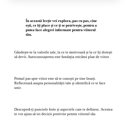
În această lecție vei explora, pas cu pas, cine
ești, ce îți place și ce ți se potrivește, pentru a
putea face alegeri informate pentru viitorul
tău.
Gândește-te la valorile tale, la ce te motivează și la ce îți dorești
să devii. Autocunoașterea este fundația oricărui plan de viitor.
Primul pas spre viitor este să te cunoști pe tine însuți.
Reflectează asupra personalității tale și identifică ce te face
unic.
Descoperă-ți punctele forte și aspectele care te definesc. Acestea
te vor ajuta să iei decizii potrivite pentru viitorul tău.