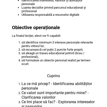
Identificarea intereselor, valorilor și abilităților
personale
Luarea deciziilor privind parcursul educațional și
profesional
Utilizarea responsabilă a resurselor digitale
Obiective operaționale
La finalul lecției, elevii vor fi capabili:
să identifice minimum 3 interese personale relevante
pentru viitorul lor;
să recunoască cel puțin 2 puncte forte proprii;
să aleagă un traseu educațional potrivit (liceu /
profesional);
să formuleze un obiectiv personal realist pe termen
scurt.
Cuprins
La ce mă pricep? - Identificarea abilităților
personale
Ce valori sunt importante pentru mine? -
Clarificarea valorilor
Ce îmi place să fac? - Explorarea intereselor
și pasiunilor