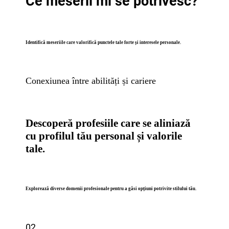
Ce meserii mi se potrivesc?
Identifică meseriile care valorifică punctele tale forte și interesele personale.
Conexiunea între abilități și cariere
Descoperă profesiile care se aliniază
cu profilul tău personal și valorile
tale.
Explorează diverse domenii profesionale pentru a găsi opțiuni potrivite stilului tău.
02