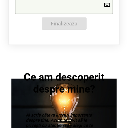
Finalizează
Ce am descoperit
despre mine?
Ai scris câteva lucruri importante
despre tine. Acum te invit să le
privești cu atenție și să alegi ce te