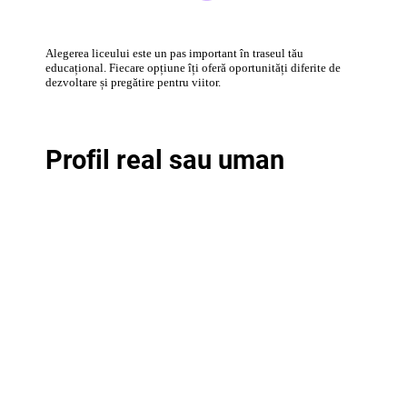
Alegerea liceului este un pas important în traseul tău
educațional. Fiecare opțiune îți oferă oportunități diferite de
dezvoltare și pregătire pentru viitor.
Profil real sau uman
Liceu teoretic
Școală profesională