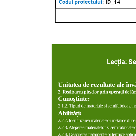
Lecția: S
Unitatea de rezultate
ale înv
2. Realizarea pieselor prin operații de lă
Cunoștinte
:
2.1.2. Tipuri de materiale si semifabricate ne
Abilități
:
2.2.2. Identificarea materialelor metalice dupa
2.2.3. Alegerea materialelor si semifabricatelo
2.2.4. Descrierea tratamentelor termice aplicate