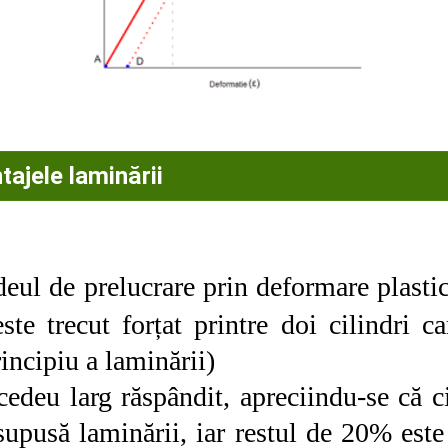
tajele laminării
eul de prelucrare prin deformare plastică
ste trecut forțat printre doi cilindri c
incipiu a laminării)
edeu larg răspândit, apreciindu-se că 
upusă laminării, iar restul de 20% este 