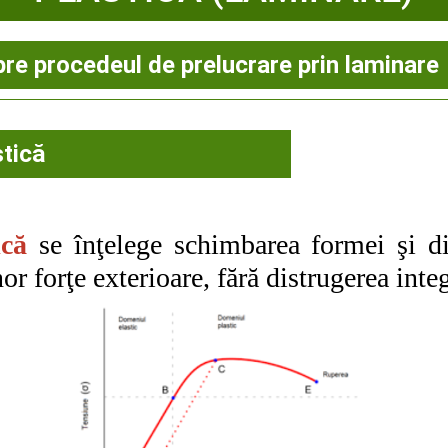
pre procedeul de prelucrare prin laminare
stică
ică
se înţelege schimbarea formei şi d
r forţe exterioare, fără distrugerea integr