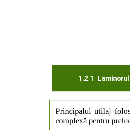
1.2.1 Laminorul
Principalul utilaj fol
complexă pentru prelucr