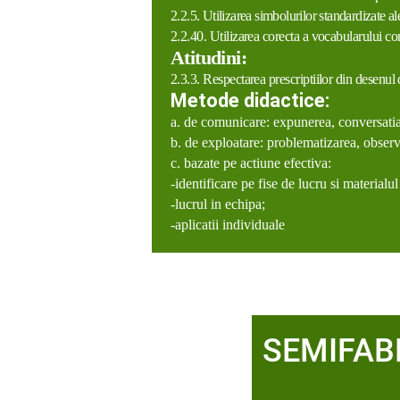
2.2.5. Utilizarea simbolurilor standardizate ale
2.2.40. Utilizarea corecta a vocabularului com
Atitudini
:
2.3.3. Respectarea prescriptiilor din desenul d
Metode didactice:
a. de comunicare
: expunerea, conversatia 
b. de exploatare
: problematizarea, observa
c. bazate pe actiune efectiva
:
-identificare pe fise de lucru si materialul
-lucrul in echipa;
-aplicatii individuale
SEMIFAB