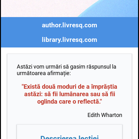
author.livresq.com
library.livresq.com
Astăzi vom urmări să gasim răspunsul la
următoarea afirmație:
"Există două moduri de a împrăștia
astăzi: să fii lumânarea sau să fii
oglinda care o reflectă."
Edith Wharton
Descrierea lecției