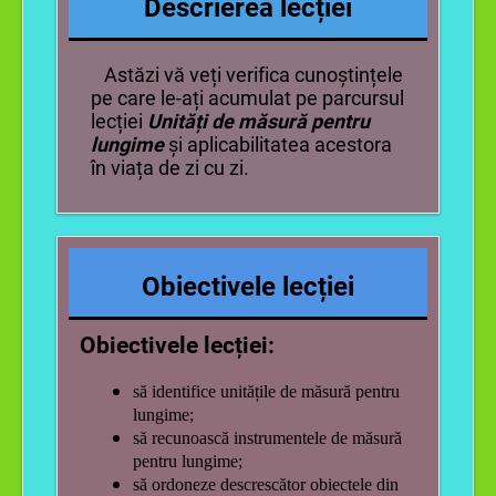
Descrierea lecției
Astăzi vă veți verifica cunoștințele
pe care le-ați acumulat pe parcursul
lecției
Unități de măsură pentru
lungime
și aplicabilitatea acestora
în viața de zi cu zi.
Obiectivele lecției
Obiectivele lecției:
să identifice unitățile de măsură pentru
lungime;
să recunoască instrumentele de măsură
pentru lungime;
să ordoneze descrescător obiectele din