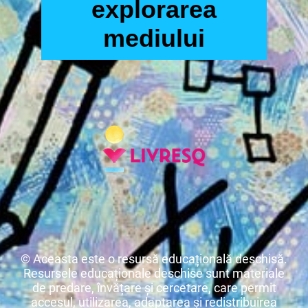
explorarea
mediului
© Aceasta este o resursă educațională deschisă.
Resursele educaționale deschise sunt materiale
de predare, învățare și cercetare, care permit
accesul, utilizarea, adaptarea și redistribuirea