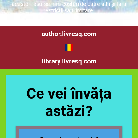
acestor resurse fără costuri de către alții și fără
restricții sau limitare.
author.livresq.com
library.livresq.com
Ce vei învăța
astăzi?