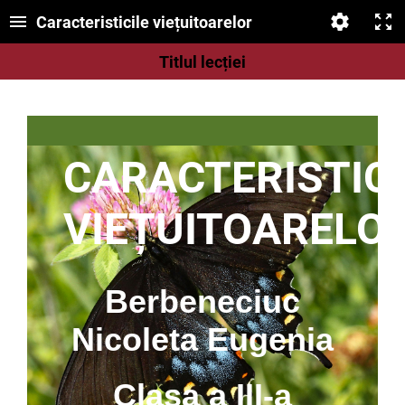
Caracteristicile viețuitoarelor
Titlul lecției
CARACTERISTICI
VIEȚUITOARELO
Berbeneciuc
Nicoleta Eugenia
Clasa a III-a