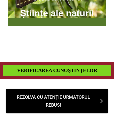
Științe ale naturii
VERIFICAREA CUNOȘTINȚELOR
REZOLVĂ CU ATENȚIE URMĂTORUL
REBUS!