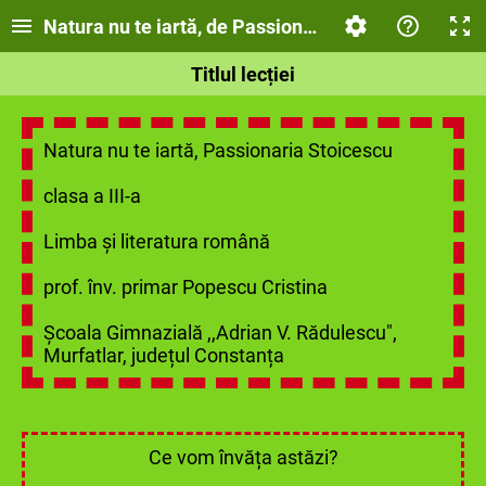
Natura nu te iartă, de Passionaria Stoicescu
Titlul lecției
Natura nu te iartă, Passionaria Stoicescu
clasa a III-a
Limba și literatura română
prof. înv. primar Popescu Cristina
Școala Gimnazială ,,Adrian V. Rădulescu",
Murfatlar, județul Constanța
Ce vom învăța astăzi?