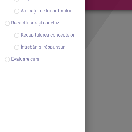
Aplicații ale logaritmului
Recapitulare și concluzii
Recapitularea conceptelor
Întrebări și răspunsuri
Evaluare curs
Bine ai venit.
Continuă