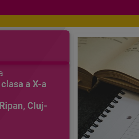
a
 clasa a X-a
Ripan, Cluj-