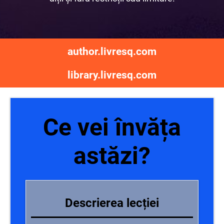
author.livresq.com
library.livresq.com
Ce vei învăța
astăzi?
Descrierea lecției