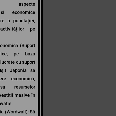
ele aspecte
 și economice
re a populației,
ctivităților pe
conomică (Suport
lice, pe baza
elucrate cu suport
șit Japonia să
ere economică,
sa resurselor
vestiții masive în
ovație.
ie (Wordwall): Să