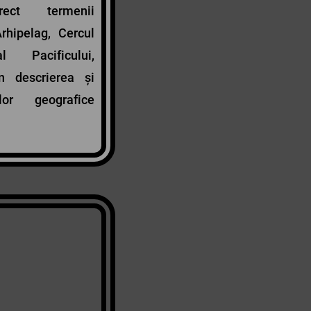
rect termenii
Arhipelag, Cercul
Pacificului,
n descrierea și
lor geografice