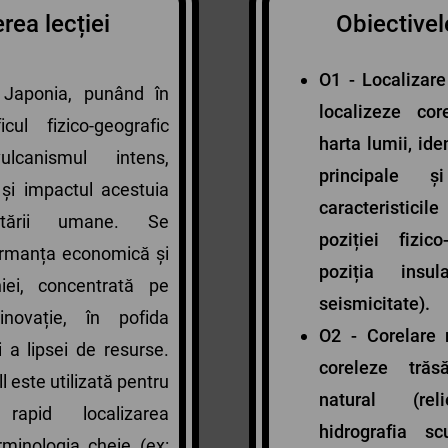
rea lecției
Obiectivele
O1 - Localizare
 Japonia, punând în
localizeze co
cul fizico-geografic
harta lumii, ide
vulcanismul intens,
principale 
 și impactul acestuia
caracteristici
ltării umane. Se
poziției fizico
ormanța economică și
poziția insu
niei, concentrată pe
seismicitate).
inovație, în pofida
O2 - Corelare
i a lipsei de resurse.
coreleze trăsă
 este utilizată pentru
natural (reli
rapid localizarea
hidrografia sc
rminologia cheie (ex: