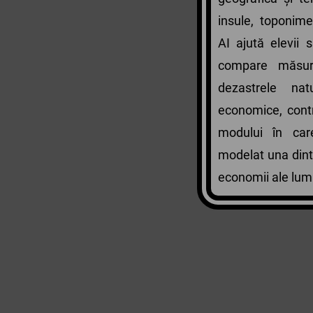
insule, toponime
AI ajută elevii 
compare măsur
dezastrele natu
economice, contr
modului în car
modelat una dint
economii ale lumi