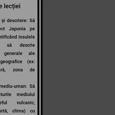
 lecției
 și descriere: Să
rect Japonia pe
ntificând insulele
și să descrie
le generale ale
-geografice (ex:
lară, zona de
 mediu-uman: Să
turile mediului
eful vulcanic,
urtă, clima) cu