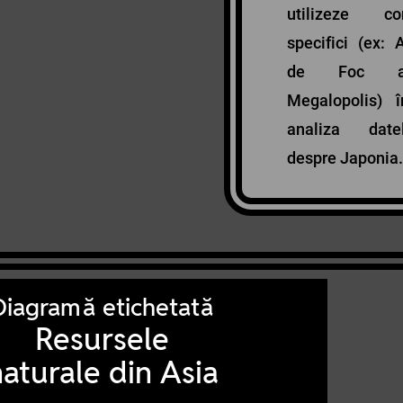
utilizeze co
specifici (ex: 
de Foc al 
Megalopolis) î
analiza date
despre Japonia.