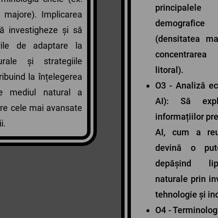
principal
 majore). Implicarea
demografice
să investigheze și să
(densitatea ma
ile de adaptare la
concentrarea a
rale și strategiile
litoral).
ibuind la înțelegerea
O3 - Analiză e
e mediul natural a
AI): Să exp
re cele mai avansate
informațiilor pr
i.
AI, cum a reu
devină o put
depășind lip
naturale prin in
tehnologie și in
O4 - Terminolog