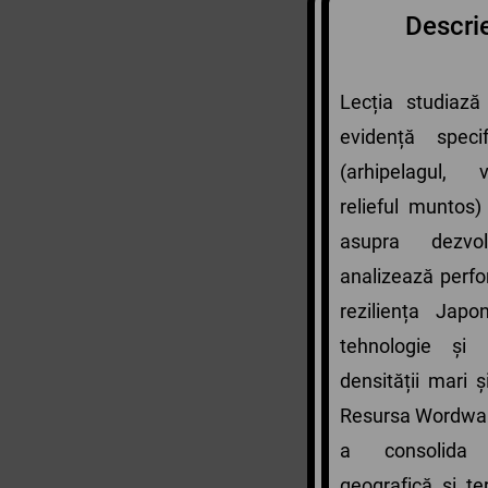
Descrie
Lecția studiază
evidență specifi
(arhipelagul, 
relieful muntos)
asupra dezvo
analizează perf
reziliența Japo
tehnologie și 
densității mari ș
Resursa Wordwall
a consolida 
geografică și te