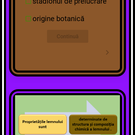
stadionul de prelucrare
origine botanică
Continuă