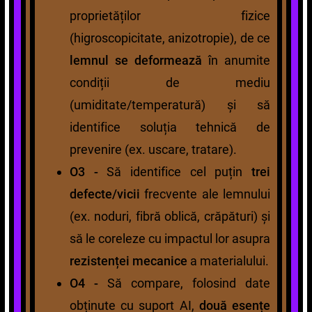
proprietăților fizice
(higroscopicitate, anizotropie), de ce
lemnul se deformează
în anumite
condiții de mediu
(umiditate/temperatură) și să
identifice soluția tehnică de
prevenire (ex. uscare, tratare).
O3 -
Să identifice cel puțin
trei
defecte/vicii
frecvente ale lemnului
(ex. noduri, fibră oblică, crăpături) și
să le coreleze cu impactul lor asupra
rezistenței mecanice
a materialului.
O4 -
Să compare, folosind date
obținute cu suport AI,
două esențe