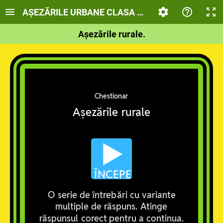
AȘEZĂRILE URBANE CLASA A 6
Așezările rurale.