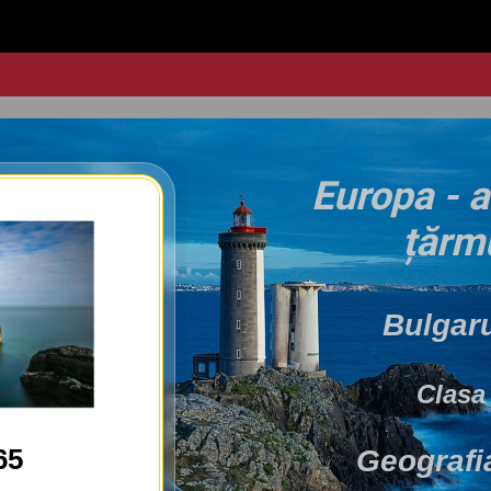
Europa - a
țărmu
Bulgaru
Clasa 
65
Geografi