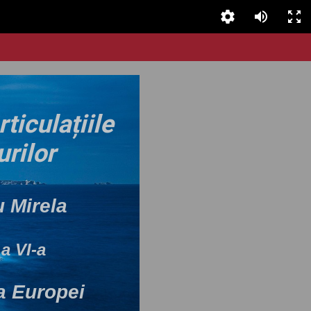
rti
culațiile
rilor
 Mirela
a VI-a
a Europei