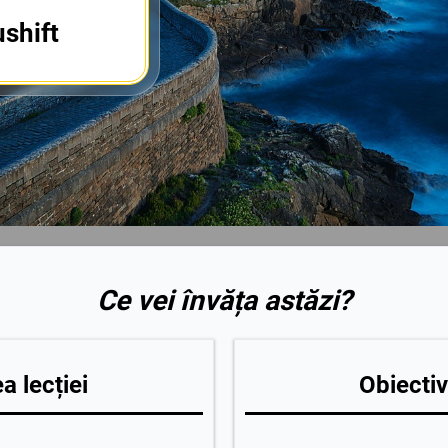
ushift
Ce vei învăța astăzi?
a lecției
Obiectiv