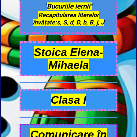
"
Bucuriile iernii"
Recapitularea literelor
învățate:s, S, d, D, b, B, j, J
Stoica Elena-
Mihaela
Clasa I
Comunicare în