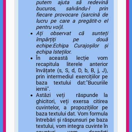
putem ajuta să redevină
bucuros, salvându-l prin
fiecare provocare (sarcină de
lucru pe care a pregătit-o el
pentru voi)l.
Ați observat că sunteți
împărțiți pe două
echipe:Echipa Curajoșilor și
echipa Isteților.
În această lecție vom
recapitula literele anterior
învățate (s, S, d, D, b, B, j, J),
prin intermediul exercițiilor pe
baza textului dat:"Bucuriile
iernii".
Astăzi veți răspunde la
ghicitori, veți exersa citirea
cuvintelor, a propozițiilor pe
baza textului dat. Vom formula
întrebări și răspunsuri pe baza
textului, vom integra cuvinte în