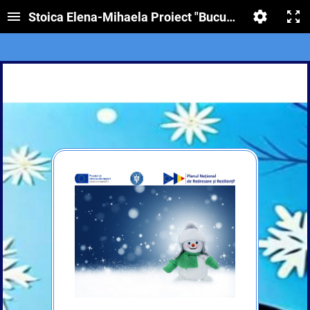
Stoica Elena-Mihaela Proiect "Bucuriile iernii -Recapit