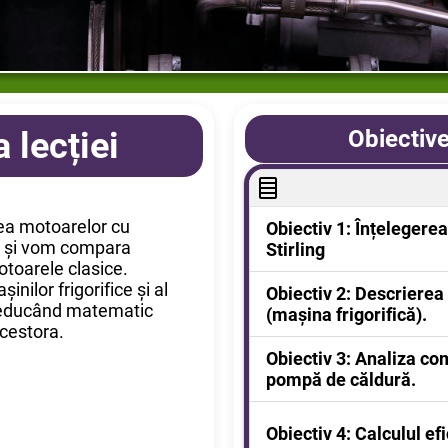
 lecției
Obiective
ea motoarelor cu
Obiectiv 1: Înțelegerea
g) și vom compara
Stirling
otoarele clasice.
inilor frigorifice și al
Identificarea proceselo
Obiectiv 2:
Descrierea 
deducând matematic
diagrama p-V.
(mașina frigorifică).
acestora.
Rolul compresorului, co
Obiectiv 3:
Analiza com
laminare și vaporizator
pompă de căldură.
Demonstrarea faptului 
Obiectiv 4:
Calculul efi
necesită lucru mecanic