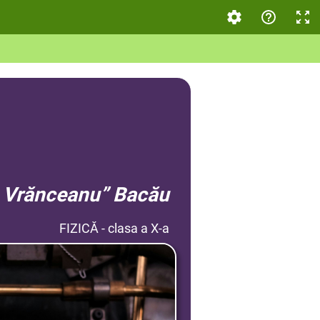
„G. Vrănceanu” Bacău
FIZICĂ - clasa a X-a