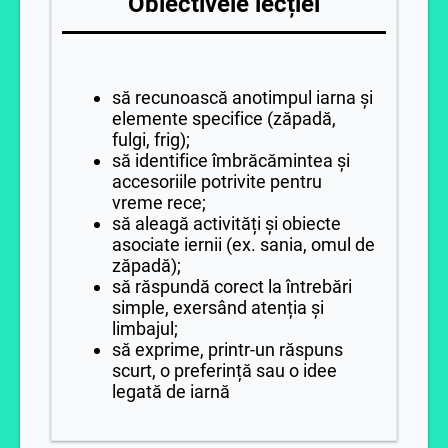
Obiectivele lecției
să recunoască anotimpul iarna și
elemente specifice (zăpadă,
fulgi, frig);
să identifice îmbrăcămintea și
accesoriile potrivite pentru
vreme rece;
să aleagă activități și obiecte
asociate iernii (ex. sania, omul de
zăpadă);
să răspundă corect la întrebări
simple, exersând atenția și
limbajul;
să exprime, printr-un răspuns
scurt, o preferință sau o idee
legată de iarnă