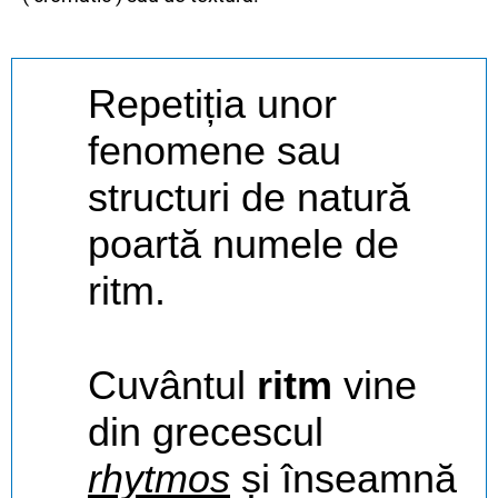
Repetiția unor
fenomene sau
structuri de natură
poartă numele de
ritm.
Cuvântul
ritm
vine
din grecescul
rhytmos
și înseamnă