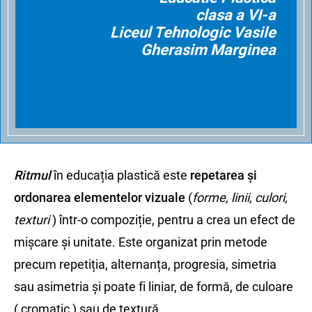
clasa a VI-a
Liceul Tehnologic Vasile
Gherasim Marginea
Ritmul
în educația plastică este
repetarea și
ordonarea elementelor vizuale
(
forme, linii, culori,
texturi
) într-o compoziție, pentru a crea un efect de
mișcare și unitate. Este organizat prin metode
precum repetiția, alternanța, progresia, simetria
sau asimetria și poate fi liniar, de formă, de culoare
( cromatic ) sau de textură.