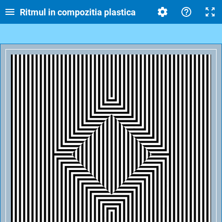
Ritmul in compozitia plastica