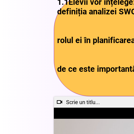
1.1Elevii vor înțelege
definiția analizei SW
rolul ei în planificare
de ce este importantă
Scrie un titlu...