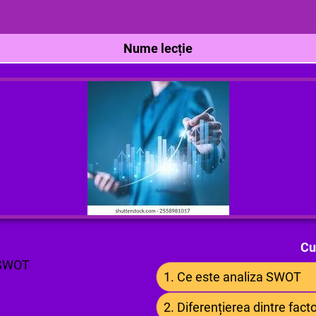
Nume lecție
Cu
SWOT
1. Ce este analiza SWOT
2. Diferențierea dintre factor