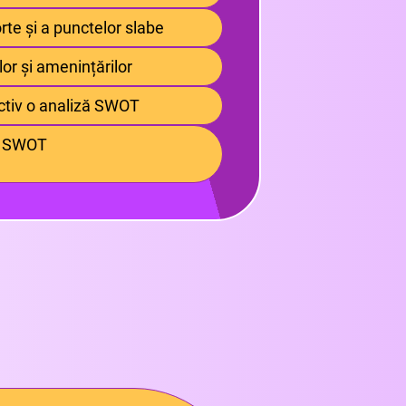
orte și a punctelor slabe
lor și amenințărilor
ctiv o analiză SWOT
or SWOT