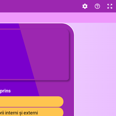
prins
ii interni și externi