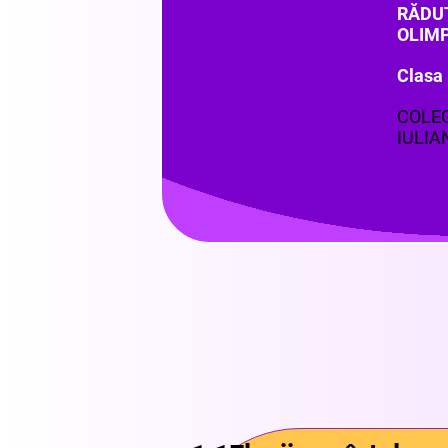
RĂDU
OLIM
Clasa
COLE
IULIA