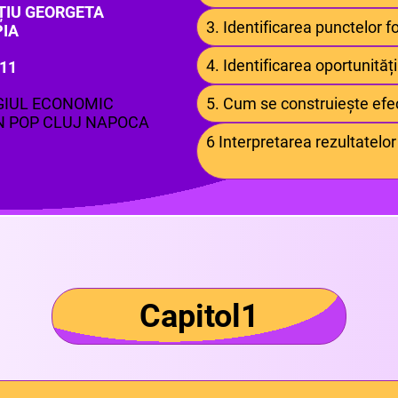
ȚIU GEORGETA
3. Identificarea punctelor f
PIA
4. Identificarea oportunități
 11
GIUL ECONOMIC
5. Cum se construiește efe
N POP CLUJ NAPOCA
6 Interpretarea rezultatel
Capitol1