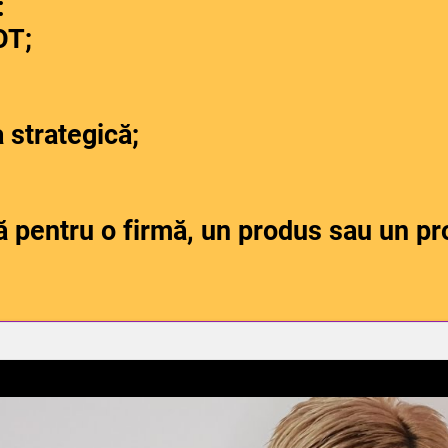
:
OT;
a strategică;
 pentru o firmă, un produs sau un pr