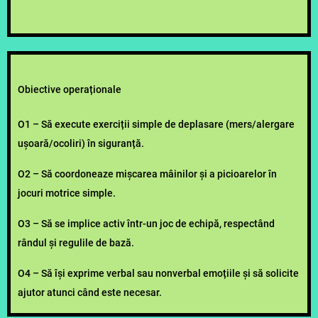
Obiective operaționale
O1 –
Să execute exerciții simple de deplasare (mers/alergare
ușoară/ocoliri) în siguranță.
O2 –
Să coordoneaze mișcarea mâinilor și a picioarelor în
jocuri motrice simple.
O3 –
Să se implice activ într-un joc de echipă, respectând
rândul și regulile de bază.
O4 –
Să își exprime verbal sau nonverbal emoțiile și să solicite
ajutor atunci când este necesar.