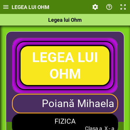
LEGEA LUI OHM
Legea lui Ohm
LEGEA LUI
OHM
Poiană Mihaela
FIZICA
Clasa a X - a