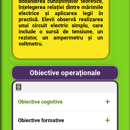
dobândirea cunoștințelor teoretice,
înțelegerea relației dintre mărimile
electrice și aplicarea legii în
practică. Elevii observă realizarea
unui circuit electric simplu, care
include o sursă de tensiune, un
rezistor, un ampermetru și un
voltmetru.
Obiective operaționale
+
Obiective cognitive
Să definească mărimile fizice
+
Obiective formative
caracteristice curentului electric.
Să enunțe legile lui Ohm.