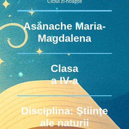
Ciclul zi-noapte
Asănache Maria-
Magdalena
Clasa
a IV-a
Disciplina: Științe
ale naturii