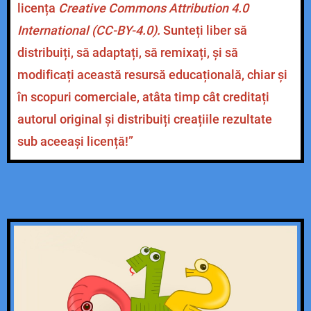
licența
Creative Commons Attribution
4.0
-utilizarea proprietăților adunării în calcule
(comutativitate, asociativitate, element neutru)
International (CC-BY-4.0).
Sunteți liber să
distribuiți, să adaptați, să remixați, și să
modificați această resursă educațională, chiar și
în scopuri comerciale, atâta timp cât creditați
autorul original și distribuiți creațiile rezultate
sub aceeași licență!”