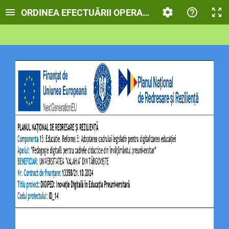
ORDINEA EFECTUĂRII OPERAȚIILOR