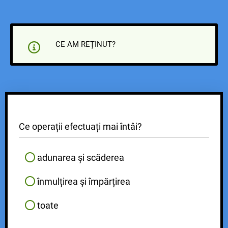
CE AM REȚINUT?
Ce operații efectuați mai întâi?
adunarea și scăderea
înmulțirea și împărțirea
toate