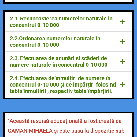
2.1. Recunoașterea numerelor naturale în
+
concentrul 0-10 000
-citirea unui număr și scrierea numerelor de la o-
2.2.Ordonarea numerelor naturale în
+
10 000 cu cifre/ litere
concentrul 0-10 000
-identificarea, într-un număr, a cifrei unitățillor/
zecilor/ sutelor/ miilor
-determinarea unor numere care să respecte
2.3. Efectuarea de adunări și scăderi de
+
condițiile date
numere naturale în concentrul 0-10 000
-efectuarea de adunări/scăderi de numere
2.4. Efectuarea de înmulțiri de numere în
+
naturale, fără trecere sau cu trecere peste ordin,
concentrul 0-10 000 și de împărțiri folosind
în concentrul 0-1 000
tabla înmulțirii , respectiv tabla împărțirii.
-efectuarea de adunări/ scăderi cu trecere și
fără trecere peste ordin, cu numere în
-rezolvarea de exerciții folosind tabla înmulțirii
concentrul 0-10 000, utilizănd algoritmi de calcul,
-efectuarea de înmulțiri cu 10, 100
descompuneri numerice și proprietățile
-rezolvarea de exerciții folosind tabla împărțirii
“Această resursă educațională a fost creată de
operațiilor
-efectuarea de înmulțiri între numere formate cu
-efectuarea probei operației de adunare,
două sau trei cifre și numere formate cu o cifră
GAMAN MIHAELA și este pusă la dispoziție sub
respectiv scădere