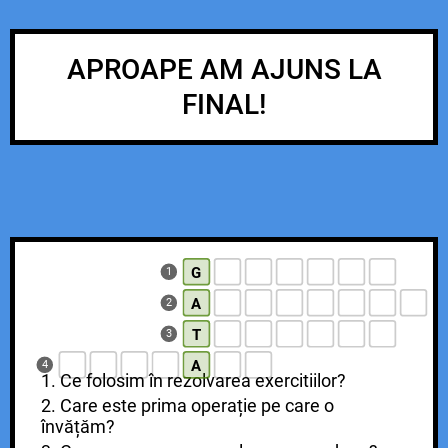
APROAPE AM AJUNS LA
FINAL!
G
1
A
2
T
3
A
4
1. Ce folosim în rezolvarea exercitiilor?
2. Care este prima operație pe care o
învățăm?