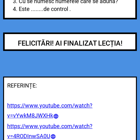
3. Cu se numesc numerele care se aduna?
4. Este ........de control .
FELICITĂRI! AI FINALIZAT LECȚIA!
REFERINȚE:
https://www.youtube.com/watch?
v=vYwkM8JWXHk
https://www.youtube.com/watch?
v=4RODInwSA0U