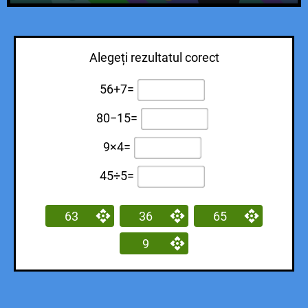
Alegeți rezultatul corect
56+7=
80−15=
9×4=
45÷5=
63
36
65
9