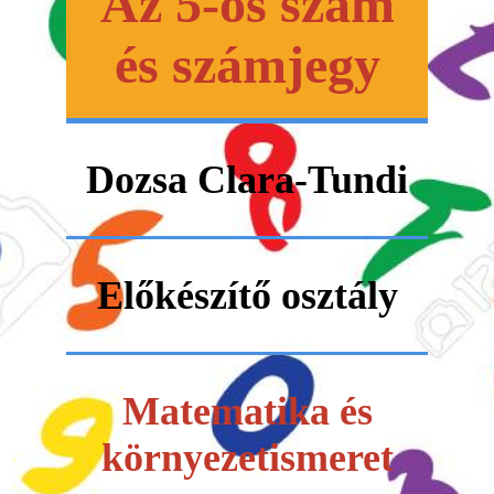
Az 5-ös szám
és számjegy
Dozsa Clara-Tundi
Előkészítő osztály
Matematika és
környezetismeret