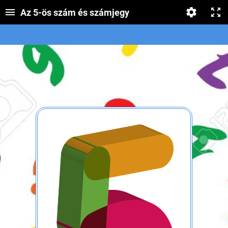
Az 5-ös szám és számjegy