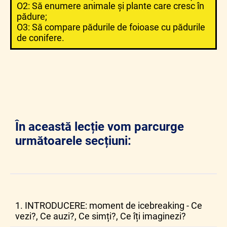
O2: Să enumere animale și plante care cresc în
pădure;
O3: Să compare pădurile de foioase cu pădurile
de conifere.
În această lecție vom parcurge
următoarele secțiuni:
1. INTRODUCERE: moment de icebreaking - Ce
vezi?, Ce auzi?, Ce simți?, Ce îți imaginezi?