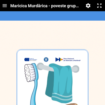
Maricica Murdărica - poveste grupa mică