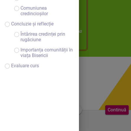
Lecția4:
Sfânta
Comuniunea
credincioșilor
Treime în Sfânta
Concluzie și reflecție
Liturghie și în viața
Întărirea credinței prin
rugăciune
Bisericii
Importanța comunității în
viața Bisericii
Evaluare curs
Continuă
Bine ai venit.