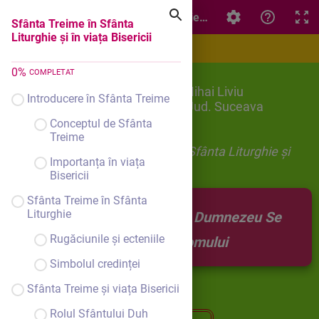
Sfânta Treime în Sfânta Liturghie și în viața Bisericii
Sfânta Treime în Sfânta
Liturghie și în viața Bisericii
0
%
COMPLETAT
Numele și prenumele:Marici Mihai Liviu
Introducere în Sfânta Treime
Școala: Gimnazială Todirești, Jud. Suceava
Disciplina: Religie ortodoxă
Conceptul de Sfânta
Clasa: VIII-a
Treime
Titlul lecției:
Sfânta Treime în Sfânta Liturghie și
Importanța în viața
în viața Bisericii
Bisericii
Sfânta Treime în Sfânta
Unitatea1:
Liturghie
Dumnezeu Se
Rugăciunile și ecteniile
face cunoscut omului
Simbolul credinței
Sfânta Treime și viața Bisericii
Rolul Sfântului Duh