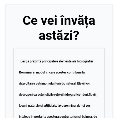
Ce vei învăța
astăzi?
Lecţia prezintă principalele elemente ale hidrografiei
României şi modul în care acestea contribuie la
dezvoltarea patrimoniului turistic natural. Elevii vor
descoperi caracteristicile reţelei hidrografice-râuri,fluvii,
lacuri, naturale şi artificiale, izvoare minerale -şi vor
înţelege importanţa acestora pentru turismul balnear, de