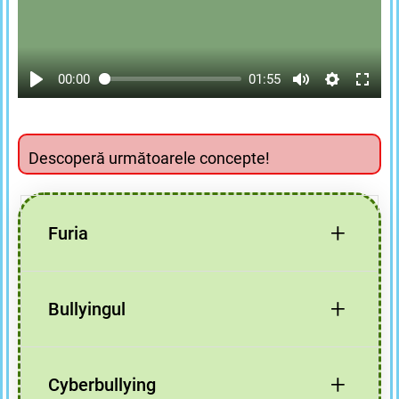
00:00
01:55
Descoperă următoarele concepte!
+
Furia
+
Bullyingul
Furia reprezintă o emoție puternică
negativă.
+
Cyberbullying
Bullyingul reprezintă un comportament