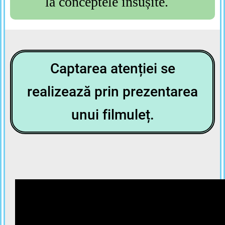
la conceptele însușite.
Captarea atenției se
realizează prin prezentarea
unui filmuleț.