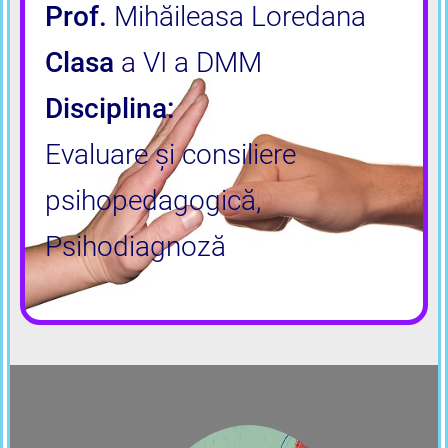
Prof.
Mihăileasa Loredana
Clasa
a VI a DMM
Disciplina:
Evaluare și consiliere
psihopedagogică,
Psihodiagnoză