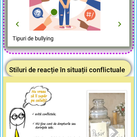
Fizic
Verbal
Psihologic
Social
Tipuri de bullying
Lovire, împingere, deteriorarea
Insulte, porecle, amenințări.
Intimidare, manipulare.
Excludere, răspândire de zvonuri.
bunurilor.
Stiluri de reacție în situații conflictuale